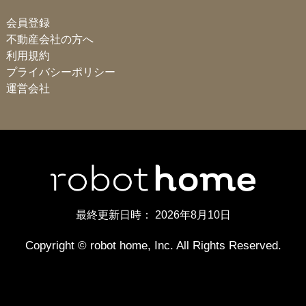
第５条（利用契約の成立）
会員登録
上記に掲げる全部又は一部の個人情報は、当社がお客様等にサービ
１． 申込者は、本規約の内容を承諾の上、当社が定める方法によ
不動産会社の方へ
ス等に関する契約を履行するため、又は当社の業務遂行という正当
り、本サービスを利用するための申込みを行わなければなりませ
な利益のため、お客様等にご提供いただくことが必要なものです。
利用規約
ん。
ご提供いただけない場合には、サービス等の全部又は一部をご利用
２． 利用契約は、当社が定める手続によって申込みを承諾した時
プライバシーポリシー
いただくことができない場合がございます。なお、当社は、上記に
に成立します。
運営会社
掲げる全部又は一部の個人情報を、登記簿謄本、公刊物等、法律上
３． 前項の定めにかかわらず、当社は、申込者について、次の各
適法に取得が可能な方法で取得する場合がございます。
号に掲げる事由のいずれかに該当すると判断する場合には、利用契
（２）当社が自動的に取得するお客様等の個人情報
約の申込みを承諾しないこと、又はその承諾を留保することができ
ます。
Cookie及びその類似技術、アクセスログ（IPアドレス、ブラウ
(1) 本規約に違背して本サービスを利用することが予想されると
ザの種類、ブラウザ言語等の情報）、サービス等の利用状況に
き（本サービスを含む当社が運営するサービス等の利用を停止され
関する情報、位置情報、機器情報（OS、端末の個体識別情報、
たことがあるときを含みますが、これに限られません。）。
コンピュータ名）等
(2) 当社に対して負担する債務の履行について現に遅滞が生じて
いるとき、又は過去において遅滞の生じたことがあるとき。
(3) 実在の人物ではない等、本サービスの申込みに際して虚偽の
お客様等が当社ウェブサイトに訪れた場合、当社のウェブフォーム
最終更新日時：
2026年8月10日
記載、誤記、記載漏れ等の不正確な内容があるとき。
に情報を入力した場合、サービス等を利用した場合等に、当社は、
(4) 申込みに際して記載した電話番号、ＦＡＸ番号、電子メール
上記に掲げる情報の全部又は一部を自動的に取得する場合がござい
アドレス、住所等の連絡先に連絡がとれないとき。
Copyright © robot home, Inc. All Rights Reserved.
ます。これらの個人情報は、当社がお客様等にサービス等に関する
(5) 申込みの際に未成年者、成年被後見人、被保佐人又は被補助
契約を履行するため、当社の業務遂行という正当な利益のため、又
人であって、自らの行為によって確定的に利用契約を締結する行為
はお客様等の事前の同意に基づいて取得されます。お客様等は、か
能力を欠き、法定代理人その他の同意権者の同意又は追認がないと
かる同意をいつでも撤回することができます。
き。
また、当社は、利便性向上、利用状況把握等を目的としてCookieを
(6) 暴力団、暴力団員、暴力団準構成員、暴力団関係企業、総会