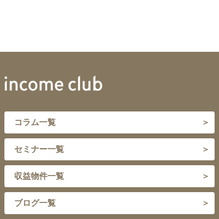
規定の内容が矛盾又は抵触する場合は、個別規定の内容が優先して
される本サービスの利用に関する契約をいいます。
適用されるものとします。
(5) 「会員情報」とは、申込者又は会員が当社に提供した自らに
なお、第三者のサービス、製品、アプリ、ウェブサイト等における
関する情報をいいます。
個人情報の取扱いは、このプライバシーポリシーの適用範囲ではあ
(6) 「コンテンツ」とは、本サービスを構成し、又は付随する有
りません。
形若しくは無形の構成物をいい、テキスト、画像、音声、動画、デ
２. 個人情報保護管理者
ータ、ソフトウェアを含みますが、これらに限られません。
当社の個人情報保護管理者は、次のとおりです。
第３条（本規約の適用）
１． 本規約は、本サービス、コンテンツ及び本サービスの提供に
必要なシステムの利用に関するすべての事項に適用されます。
コンプライアンス統括本部長
２． 本サービスの詳細、利用等に関するガイドライン、ルール等
連絡先：株式会社robot home 個人情報お問い合わせ窓口（下記
（以下、総称して「ルール等」といいます。）は、当社のウェブサ
14.（お問い合わせ）をご参照ください。）
イト等に記載するものとし、ルール等の記載内容は本規約の一部を
構成します。本規約の内容と、ルール等の記載内容とが矛盾抵触す
３. 法令等の遵守
る場合は、特段の定めのない限り、本規約の規定が優先して適用さ
コラム一覧
当社は、個人情報の取得、利用その他一切の取扱いについて、個人
れるものとします。本規約の他の条項で「本規約」又は「利用契
情報の保護に関する法律、その他の関連法令、ガイドライン等を遵
約」というとき、ルール等の記載内容を含みます。
守いたします。
第４条（本規約の変更）
セミナー一覧
４. 取得する個人情報
１． 当社は、その裁量により、本規約をいつでも変更できます。
当社は、事業の内容及び規模を考慮し、業務遂行に必要な範囲で個
２． 当社は、本規約の変更を行う場合は、当社のウェブサイトへ
人情報を適切な方法で取得いたします。取得する個人情報の内容は
の掲載その他の適切な方法により、本規約を変更する旨及び変更後
収益物件一覧
次に掲げるとおりです。
の本規約の内容並びにその効力発生日を通知します。ただし、変更
（１）お客様等からご提供いただく個人情報
が軽微で利用者に特に不利益にならないと当社が判断した場合は、
この限りでありません。
ブログ一覧
氏名、性別、住所、生年月日、電話番号、メールアドレス、支
３． 利用者は、前項の通知を受けた後に本サービスを利用したと
払情報、身元確認情報等
きは、変更後の本規約の適用に同意したものとみなします。