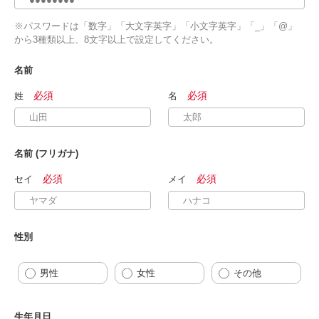
※パスワードは「数字」「大文字英字」「小文字英字」「_」「@」
から3種類以上、8文字以上で設定してください。
名前
姓
名
名前 (フリガナ)
セイ
メイ
性別
男性
女性
その他
生年月日