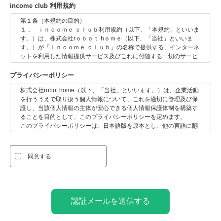
income club 利用規約
第１条（本規約の目的）
１． ｉｎｃｏｍｅ ｃｌｕｂ利用規約（以下、「本規約」といいま
す。）は、株式会社rｏｂｏｔ hｏｍｅ（以下、「当社」といいま
す。）が「ｉｎｃｏｍｅ ｃｌｕｂ」の名称で提供する、インターネ
ットを利用した情報提供サービス及びこれに付随する一切のサービ
ス（以下、総称して「本サービス」といいます。）の利用条件等に
ついて定めることを目的とします。
プライバシーポリシー
２． 本サービスの提供は、利用者（第２条で定義します。）が、
株式会社robot home（以下、「当社」といいます。）は、企業活動
本規約のすべてを確認し、かつ、そのすべての適用に同意したこと
を行ううえで取り扱う個人情報について、これを適切に管理及び保
を前提条件とします。かかる同意がない限り、利用者は、本サービ
護し、当該個人情報の主体が安心できる個人情報保護体制を構築す
スを利用できません。本サービスを利用した場合、利用者は本規約
ることを目的として、このプライバシーポリシーを定めます。
のすべてを確認し、かつ、そのすべての適用に同意したものとみな
このプライバシーポリシーは、日本語版を原本とし、他の言語に翻
します。
訳された場合は日本語版を優先するものとします。
第２条（定義）
１. 適用範囲
本規約において用いられる以下の用語は、それぞれ次の定義による
このプライバシーポリシーは、当社のサービス、製品、アプリ、ウ
ものとします。
同意する
ェブサイト等（以下、「サービス等」といいます。）にアクセス
(1) 「利用者」とは、本サービスを利用する個人、法人等をいい
し、又はこれらを利用するお客様、取引先関係者様、株主様、採用
ます。
応募者様、従業員その他当社の事業活動に関わる全ての方（以下、
(2) 「申込者」とは、新たに会員になろうとする個人、法人等を
総称して「お客様等」といいます。）に適用されます。サービス等
いいます。
において個人情報の取扱いを個別に規定する場合は、このプライバ
(3) 「会員」とは、利用者のうち、利用契約を当社と締結し、本
認証メールを送信する
シーポリシーの規定に加えて当該個別の規定（以下、「個別規定」
サービスの提供を受ける個人、法人等をいいます。
といいます。）が適用されます。このプライバシーポリシーと個別
(4) 「利用契約」とは、本規約に基づき当社と会員との間に締結