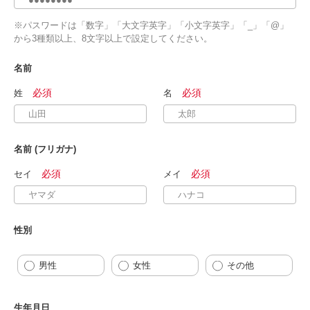
※パスワードは「数字」「大文字英字」「小文字英字」「_」「@」
から3種類以上、8文字以上で設定してください。
名前
姓
名
名前 (フリガナ)
セイ
メイ
性別
男性
女性
その他
生年月日