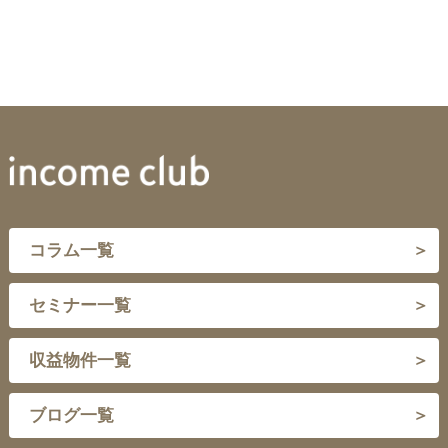
規定の内容が矛盾又は抵触する場合は、個別規定の内容が優先して
される本サービスの利用に関する契約をいいます。
適用されるものとします。
(5) 「会員情報」とは、申込者又は会員が当社に提供した自らに
なお、第三者のサービス、製品、アプリ、ウェブサイト等における
関する情報をいいます。
個人情報の取扱いは、このプライバシーポリシーの適用範囲ではあ
(6) 「コンテンツ」とは、本サービスを構成し、又は付随する有
りません。
形若しくは無形の構成物をいい、テキスト、画像、音声、動画、デ
２. 個人情報保護管理者
ータ、ソフトウェアを含みますが、これらに限られません。
当社の個人情報保護管理者は、次のとおりです。
第３条（本規約の適用）
１． 本規約は、本サービス、コンテンツ及び本サービスの提供に
必要なシステムの利用に関するすべての事項に適用されます。
コンプライアンス統括本部長
２． 本サービスの詳細、利用等に関するガイドライン、ルール等
連絡先：株式会社robot home 個人情報お問い合わせ窓口（下記
（以下、総称して「ルール等」といいます。）は、当社のウェブサ
14.（お問い合わせ）をご参照ください。）
イト等に記載するものとし、ルール等の記載内容は本規約の一部を
構成します。本規約の内容と、ルール等の記載内容とが矛盾抵触す
３. 法令等の遵守
る場合は、特段の定めのない限り、本規約の規定が優先して適用さ
コラム一覧
当社は、個人情報の取得、利用その他一切の取扱いについて、個人
れるものとします。本規約の他の条項で「本規約」又は「利用契
情報の保護に関する法律、その他の関連法令、ガイドライン等を遵
約」というとき、ルール等の記載内容を含みます。
守いたします。
第４条（本規約の変更）
セミナー一覧
４. 取得する個人情報
１． 当社は、その裁量により、本規約をいつでも変更できます。
当社は、事業の内容及び規模を考慮し、業務遂行に必要な範囲で個
２． 当社は、本規約の変更を行う場合は、当社のウェブサイトへ
人情報を適切な方法で取得いたします。取得する個人情報の内容は
の掲載その他の適切な方法により、本規約を変更する旨及び変更後
収益物件一覧
次に掲げるとおりです。
の本規約の内容並びにその効力発生日を通知します。ただし、変更
（１）お客様等からご提供いただく個人情報
が軽微で利用者に特に不利益にならないと当社が判断した場合は、
この限りでありません。
ブログ一覧
氏名、性別、住所、生年月日、電話番号、メールアドレス、支
３． 利用者は、前項の通知を受けた後に本サービスを利用したと
払情報、身元確認情報等
きは、変更後の本規約の適用に同意したものとみなします。