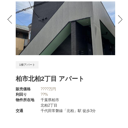
1棟アパート
1棟ア
ート
柏市北柏2丁目 アパート
筑紫
販売価格
????万円
販売価
利回り
??%
利回り
物件所在地
千葉県柏市
物件所
北柏2丁目
分
交通
千代田常磐線「北柏」駅 徒歩3分
交通
分