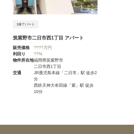
1棟アパート
筑紫野市二日市西1丁目 アパート
販売価格
????万円
利回り
??%
物件所在地
福岡県筑紫野市
二日市西1丁目
交通
JR鹿児島本線「二日市」駅 徒歩2
分
西鉄天神大牟田線「紫」駅 徒歩
10分