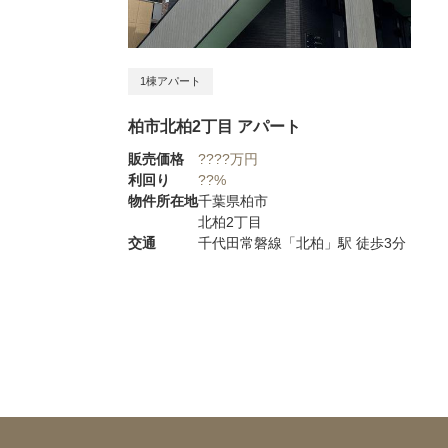
1棟アパート
柏市北柏2丁目 アパート
販売価格
????万円
利回り
??%
物件所在地
千葉県柏市
北柏2丁目
交通
千代田常磐線「北柏」駅 徒歩3分