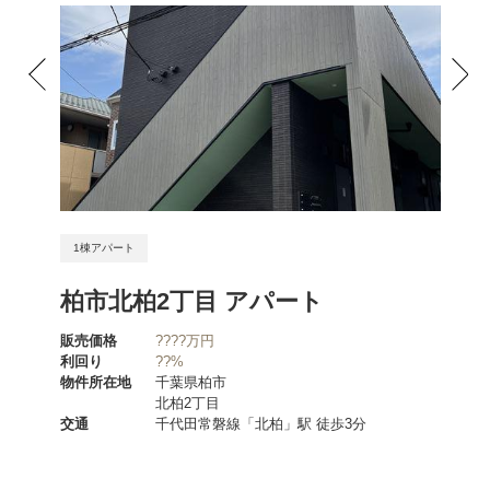
1棟アパート
1棟ア
ート
柏市北柏2丁目 アパート
筑紫
販売価格
????万円
販売価
利回り
??%
利回り
物件所在地
千葉県柏市
物件所
北柏2丁目
分
交通
千代田常磐線「北柏」駅 徒歩3分
交通
分