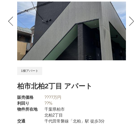
1棟アパート
1棟ア
ート
柏市北柏2丁目 アパート
筑紫
販売価格
????万円
販売価
利回り
??%
利回り
物件所在地
千葉県柏市
物件所
北柏2丁目
分
交通
千代田常磐線「北柏」駅 徒歩3分
交通
分