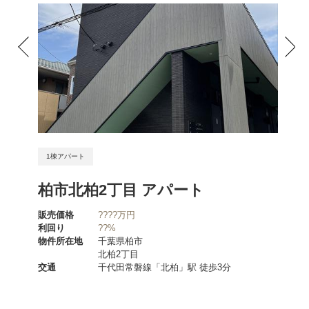
1棟アパート
1棟ア
ート
柏市北柏2丁目 アパート
筑紫
販売価格
????万円
販売価
利回り
??%
利回り
物件所在地
千葉県柏市
物件所
北柏2丁目
分
交通
千代田常磐線「北柏」駅 徒歩3分
交通
分