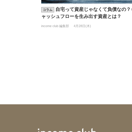
自宅って資産じゃなくて負債なの？
コラム
ャッシュフローを生み出す資産とは？
income club 編集部
4月28日(木)