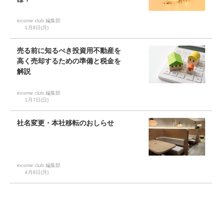
income club 編集部
1月8日(月)
売る前に知るべき投資用不動産を
高く売却するための準備と税金を
解説
income club 編集部
1月7日(日)
社名変更・本社移転のおしらせ
income club 編集部
4月8日(月)