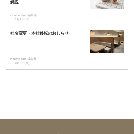
解説
income club 編集部
1月7日(日)
社名変更・本社移転のおしらせ
income club 編集部
4月8日(月)