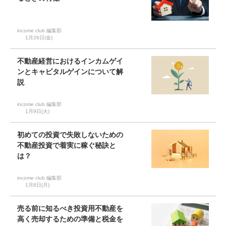
income club 編集部
1月26日(金)
不動産経営におけるインカムゲイ
ンとキャピタルゲインについて解
説
income club 編集部
1月9日(火)
初めての投資で失敗しないための
不動産投資で着実に稼ぐ秘訣と
は？
income club 編集部
1月8日(月)
売る前に知るべき投資用不動産を
高く売却するための準備と税金を